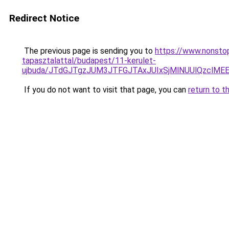
Redirect Notice
The previous page is sending you to
https://www.nonstop
tapasztalattal/budapest/11-kerulet-
ujbuda/JTdGJTgzJUM3JTFGJTAxJUIxSjMlNUUlQzclM
If you do not want to visit that page, you can
return to t