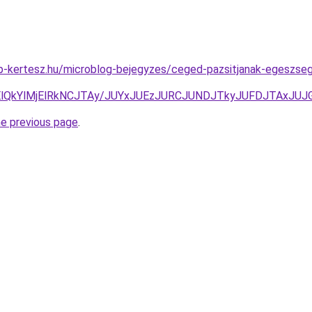
-kertesz.hu/microblog-bejegyzes/ceged-pazsitjanak-egeszsege
EElQkYlMjElRkNCJTAy/JUYxJUEzJURCJUNDJTkyJUFDJTAxJ
he previous page
.