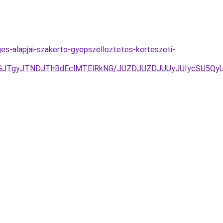
s-alapjai-szakerto-gyepszelloztetes-kerteszeti-
UJGJTgyJTNDJThBdEclMTElRkNG/JUZDJUZDJUUyJUIycSU5Q