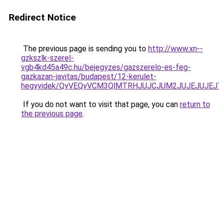
Redirect Notice
The previous page is sending you to
http://www.xn--
gzkszlk-szerel-
vgb4kd45a49c.hu/bejegyzes/gazszerelo-es-feg-
gazkazan-javitas/budapest/12-kerulet-
hegyvidek/QyVEQyVCM3QlMTRHJUJCJUM2JUJEJUJE
If you do not want to visit that page, you can
return to
the previous page
.