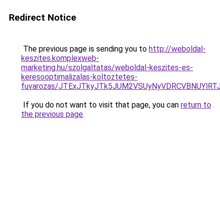
Redirect Notice
The previous page is sending you to
http://weboldal-
keszites.komplexweb-
marketing.hu/szolgaltatas/weboldal-keszites-es-
keresooptimalizalas-koltoztetes-
fuvarozas/JTExJTkyJTk5JUM2VSUyNyVDRCVBNUYlRT
If you do not want to visit that page, you can
return to
the previous page
.