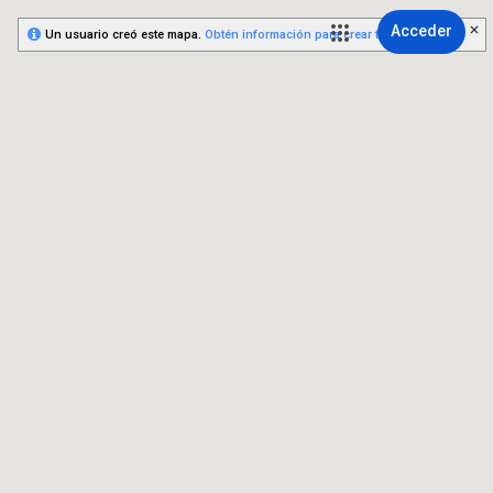
Acceder
Un usuario creó este mapa.
Obtén información para crear tu propio mapa.