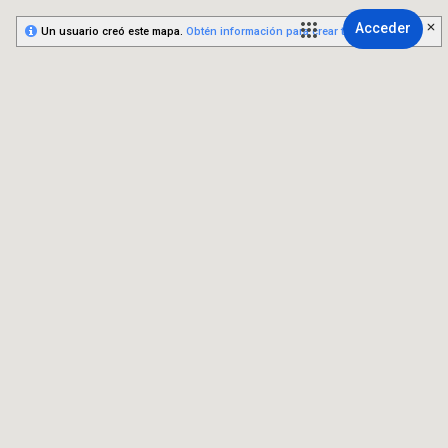
Acceder
Un usuario creó este mapa.
Obtén información para crear tu propio mapa.